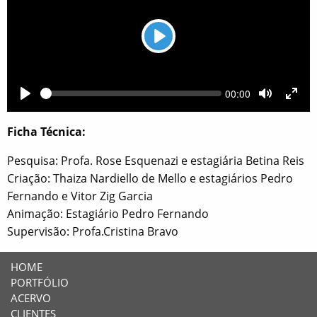
Play
Current
00:00
Seek
time
Play
Toggle
Togg
Mute
Full
Ficha Técnica:
Pesquisa: Profa. Rose Esquenazi e estagiária Betina Reis
Criação: Thaiza Nardiello de Mello e estagiários Pedro
Fernando e Vitor Zig Garcia
Animação: Estagiário Pedro Fernando
Supervisão: Profa.Cristina Bravo
HOME
PORTFÓLIO
ACERVO
CLIENTES